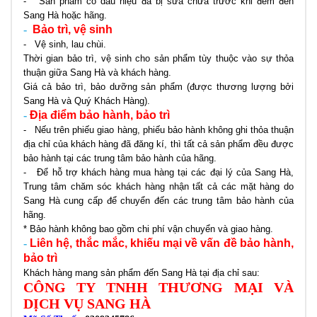
- Sản phẩm có dấu hiệu đã bị sửa chữa trước khi đem đến
Sang Hà hoặc hãng.
-
Bảo trì, vệ sinh
- Vệ sinh, lau chùi.
Thời gian bảo trì, vệ sinh cho sản phẩm tùy thuộc vào sự thỏa
thuận giữa Sang Hà và khách hàng.
Giá cả bảo trì, bảo dưỡng sản phẩm (được thương lượng bởi
Sang Hà và Quý Khách Hàng).
-
Địa điểm bảo hành, bảo trì
- Nếu trên phiếu giao hàng, phiếu bảo hành không ghi thỏa thuận
địa chỉ của khách hàng đã đăng kí, thì tất cả sản phẩm đều được
bảo hành tại các trung tâm bảo hành của hãng.
- Để hỗ trợ khách hàng mua hàng tại các đại lý của Sang Hà,
Trung tâm chăm sóc khách hàng nhận tất cả các mặt hàng do
Sang Hà cung cấp để chuyển đến các trung tâm bảo hành của
hãng.
* Bảo hành không bao gồm chi phí vận chuyển và giao hàng.
-
Liên hệ, thắc mắc, khiếu mại về vấn đề bảo hành,
bảo trì
Khách hàng mang sản phẩm đến Sang Hà tại địa chỉ sau:
CÔNG TY TNHH THƯƠNG MẠI VÀ
DỊCH VỤ SANG HÀ