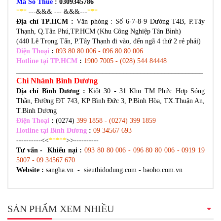
Mã Số Thuế
: 0309345786
***
---&&& --- &&&---
***
Địa chỉ TP.HCM :
Văn phòng :
Số 6-7-8-9 Đường T4B, P.Tây
Thạnh, Q.Tân Phú,TP.HCM (Khu Công Nghiệp Tân Bình)
(440 Lê Trọng Tấn, P.Tây Thạnh đi vào, đến ngã 4 thứ 2 rẻ phải)
Điện Thoại
:
093 80 80 006 - 096 80 80 006
Hotline tại TP.HCM
:
1900 7005 - (028) 544 84448
______________________________________________________
Chi Nhánh Bình Dương
Địa chỉ Bình Dương
:
Kiốt 30 - 31 Khu TM Phức Hợp Sóng
Thần, Đường ĐT 743, KP Bình Đức 3, P.Bình Hòa, TX.Thuận An,
T.Bình Dương
Điện Thoại
:
(0274)
399 1858 - (0274) 399 1859
Hotline tại Bình Dương
:
09 34567 693
----------<<
*****
>>----------
Tư vấn - Khiếu nại :
093 80 80 006 - 096 80 80 006 - 0919 19
5007 - 09 34567 670
Website :
sangha.vn - sieuthidodung.com - baoho.com.vn
SẢN PHẨM XEM NHIỀU