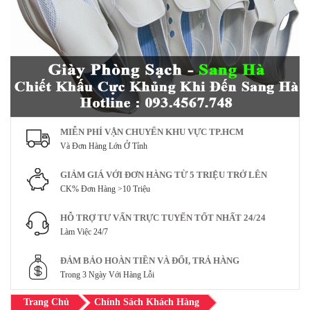
MIỄN PHÍ VẬN CHUYỂN KHU VỰC TP.HCM
Và Đơn Hàng Lớn Ở Tỉnh
GIẢM GIÁ VỚI ĐƠN HÀNG TỪ 5 TRIỆU TRỞ LÊN
CK% Đơn Hàng >10 Triệu
HỖ TRỢ TƯ VẤN TRỰC TUYẾN TỐT NHẤT 24/24
Làm Việc 24/7
ĐẢM BẢO HOÀN TIỀN VÀ ĐỔI, TRẢ HÀNG
Trong 3 Ngày Với Hàng Lỗi
Trang Chủ
Chính Sách Khách Hàng