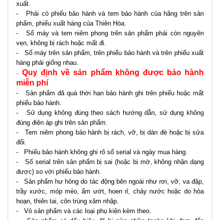
xuất.
- Phải có phiếu bảo hành và tem bảo hành của hãng trên sản
phẩm, phiếu xuất hàng của Thiên Hòa.
- Số máy và tem niêm phong trên sản phẩm phải còn nguyên
vẹn, không bị rách hoặc mất đi.
- Số máy trên sản phẩm, trên phiếu bảo hành và trên phiếu xuất
hàng phải giống nhau.
-
Quy định về sản phẩm không được bảo hành
miễn phí
- Sản phẩm đã quá thời hạn bảo hành ghi trên phiếu hoặc mất
phiếu bảo hành.
- Sử dụng không đúng theo sách hướng dẫn, sử dụng không
đúng điện áp ghi trên sản phẩm
.
- Tem niêm phong bảo hành bị rách, vỡ, bị dán đè hoặc bị sửa
đổi.
- Phiếu bảo hành không ghi rõ số serial và ngày mua hàng.
- Số serial trên sản phẩm bị sai (hoặc bị mờ, không nhận dạng
được) so với phiếu bảo hành.
- Sản phẩm hư hỏng do tác động bên ngoài như rơi, vỡ, va đập,
trầy xước, móp méo, ẩm ướt, hoen rỉ, chảy nước hoặc do hỏa
hoạn, thiên tai, côn trùng xâm nhập.
- Vỏ sản phẩm và các loại phụ kiện kèm theo.