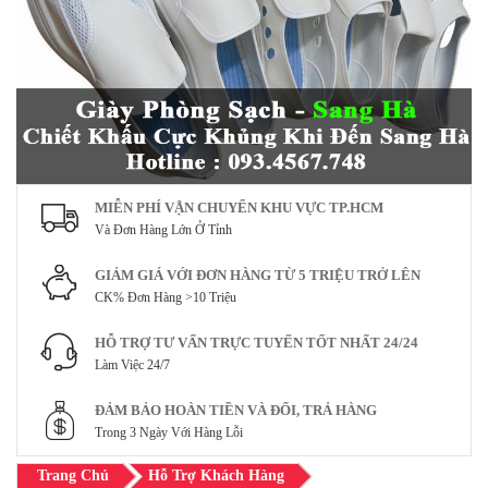
MIỄN PHÍ VẬN CHUYỂN KHU VỰC TP.HCM
Và Đơn Hàng Lớn Ở Tỉnh
GIẢM GIÁ VỚI ĐƠN HÀNG TỪ 5 TRIỆU TRỞ LÊN
CK% Đơn Hàng >10 Triệu
HỖ TRỢ TƯ VẤN TRỰC TUYẾN TỐT NHẤT 24/24
Làm Việc 24/7
ĐẢM BẢO HOÀN TIỀN VÀ ĐỔI, TRẢ HÀNG
Trong 3 Ngày Với Hàng Lỗi
Trang Chủ
Hỗ Trợ Khách Hàng