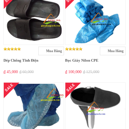
Mua Hàng
Mua Hàng
Dép Chống Tĩnh Điện
Bọc Giày Nilon CPE
₫ 45,000
₫ 60,000
₫ 100,000
₫ 125,000
SALE
SALE