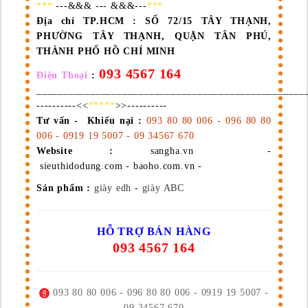
***
---&&& --- &&&---
***
Địa chỉ TP.HCM :
SỐ 72/15 TÂY THẠNH,
PHƯỜNG TÂY THẠNH, QUẬN TÂN PHÚ,
THÀNH PHỐ HỒ CHÍ MINH
093 4567 164
Điện Thoại
:
__________________________________________________
----------<<
*****
>>----------
Tư vấn - Khiếu nại :
093 80 80 006 - 096 80 80
006 - 0919 19 5007 - 09 34567 670
Website :
sangha.vn -
sieuthidodung.com - baoho.com.vn -
Sản phẩm :
giày edh
-
giày ABC
HỖ TRỢ BÁN HÀNG
093 4567 164
093 80 80 006 - 096 80 80 006 - 0919 19 5007 -
09 34567 670