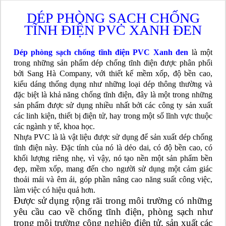
DÉP PHÒNG SẠCH CHỐNG
TĨNH ĐIỆN PVC XANH ĐEN
Dép phòng sạch chống tĩnh điện PVC Xanh đen
là một
trong những sản phẩm dép chống tĩnh điện được phân phối
bởi Sang Hà Company, với thiết kế mềm xốp, độ bền cao,
kiểu dáng thống dụng như những loại dép thông thường và
đặc biệt là khả năng chống tĩnh điện, đây là một trong những
sản phẩm được sử dụng nhiều nhất bởi các công ty sản xuất
các linh kiện, thiết bị điện tử, hay trong một số lĩnh vực thuộc
các ngành y tế, khoa học.
Nhựa PVC là là vật liệu được sử dụng để sản xuất dép chống
tĩnh điện này. Đặc tính của nó là dẻo dai, có độ bền cao, có
khối lượng riêng nhẹ, vì vậy, nó tạo nền một sản phẩm bền
đẹp, mềm xốp, mang đến cho người sử dụng một cảm giác
thoải mái và êm ái, góp phần nâng cao năng suất công việc,
làm việc có hiệu quả hơn.
Được sử dụng rộng rãi trong môi trường có những
yêu cầu cao về chống tĩnh điện, phòng sạch như
trong môi trường công nghiệp điện tử, sản xuất các