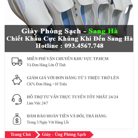
MIỄN PHÍ VẬN CHUYỂN KHU VỰC TP.HCM
Và Đơn Hàng Lớn Ở Tỉnh
GIẢM GIÁ VỚI ĐƠN HÀNG TỪ 5 TRIỆU TRỞ LÊN
CK% Đơn Hàng >10 Triệu
HỖ TRỢ TƯ VẤN TRỰC TUYẾN TỐT NHẤT 24/24
Làm Việc 24/7
ĐẢM BẢO HOÀN TIỀN VÀ ĐỔI, TRẢ HÀNG
Trong 3 Ngày Với Hàng Lỗi
Trang Chủ
Giày - Ủng Phòng Sạch