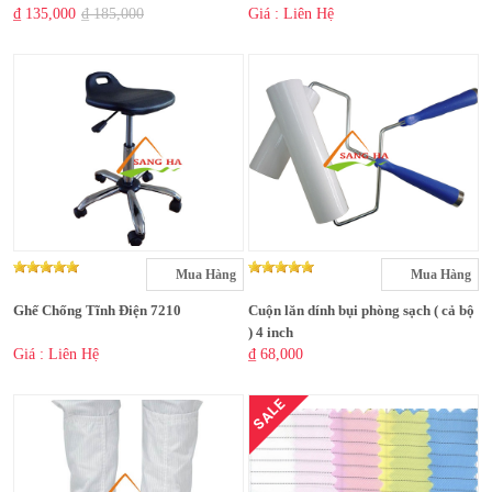
₫ 135,000
₫ 185,000
Giá : Liên Hệ
Mua Hàng
Mua Hàng
Ghế Chống Tĩnh Điện 7210
Cuộn lăn dính bụi phòng sạch ( cả bộ
) 4 inch
Giá : Liên Hệ
₫ 68,000
SALE