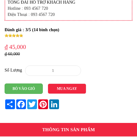
TỔNG ĐÀI HỖ TRỢ KHÁCH HÀNG
Hotline : 093 4567 720
Điện Thoại : 093 4567 720
Đánh giá :
3
/5 (
14
bình chọn)
₫ 45,000
₫ 60,000
Số Lượng
BỎ VÀO GIỎ
MUA NGAY
Share
Facebook
Twitter
Pinterest
LinkedIn
THÔNG TIN SẢN PHẨM