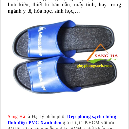
linh kiện, thiết bị bán dẫn, mấy tính, hay trong
ngành y tế, hóa học, sinh học,…
Sang Hà
là Đại lý phân phối
Dép phòng sạch chống
tĩnh điện PVC Xanh đen
giá sỉ tại TP.HCM với ưu
đãi lới, giao hàng miễn phí tại HCM, chiết khấu cao,