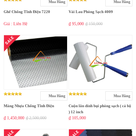
Mua Hàng
Mua Hàng
Ghế Chống Tĩnh Điện 7220
Vải Lau Phòng Sạch 4009
Giá : Liên Hệ
₫ 95,000
₫ 150,000
SALE
Mua Hàng
Mua Hàng
Màng Nhựa Chống Tĩnh Điện
Cuộn lăn dính bụi phòng sạch ( cả bộ
) 12 inch
₫ 1,450,000
₫ 2,500,000
₫ 105,000
SALE
SALE