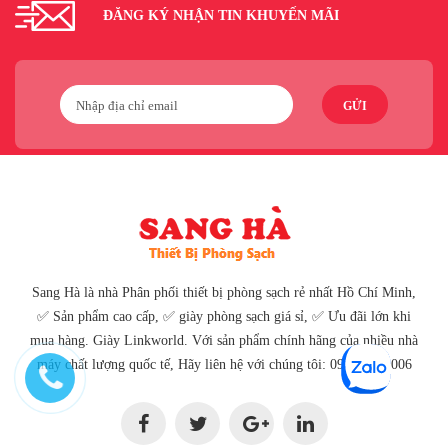
ĐĂNG KÝ NHẬN TIN KHUYẾN MÃI
GỬI
Sang Hà là nhà Phân phối thiết bị phòng sạch rẻ nhất Hồ Chí Minh,
✅ Sản phẩm cao cấp, ✅ giày phòng sạch giá sỉ, ✅ Ưu đãi lớn khi
mua hàng. Giày Linkworld. Với sản phẩm chính hãng của nhiều nhà
máy chất lượng quốc tế, Hãy liên hệ với chúng tôi: 096 80 80 006