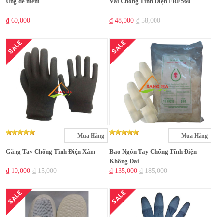
Ủng đế mềm
Vải Chống Tĩnh Điện FRF560
₫ 60,000
₫ 48,000
₫ 58,000
SALE
SALE
Mua Hàng
Mua Hàng
Găng Tay Chống Tĩnh Điện Xám
Bao Ngón Tay Chống Tĩnh Điện
Không Đai
₫ 10,000
₫ 15,000
₫ 135,000
₫ 185,000
SALE
SALE