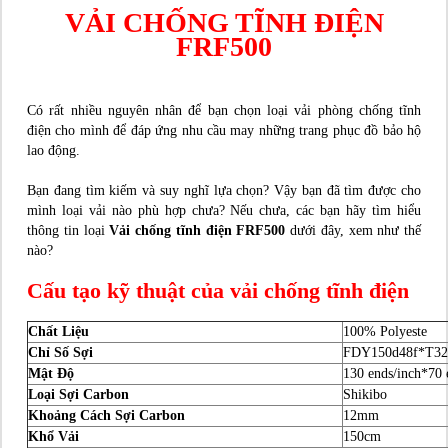
VẢI CHỐNG TĨNH ĐIỆN
FRF500
Có rất nhiều nguyên nhân để bạn chọn loại vải phòng chống tĩnh
điện cho mình để đáp ứng nhu cầu may những trang phục đồ bảo hộ
lao động.
Bạn đang tìm kiếm và suy nghĩ lựa chọn? Vậy bạn đã tìm được cho
mình loại vải nào phù hợp chưa? Nếu chưa, các bạn hãy tìm hiểu
thông tin loại
Vải chống tĩnh điện FRF500
dưới đây, xem như thế
nào?
Cấu tạo kỹ thuật của vải chống tĩnh điện
Chất Liệu
100% Polyeste
Chỉ Số Sợi
FDY150d48f*T32
Mật Độ
130 ends/inch*70 
Loại Sợi Carbon
Shikibo
Khoảng Cách Sợi Carbon
12mm
Khổ Vải
150cm