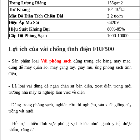
Trọng Lượng Riêng
155g/m2
7
8
Trở Kháng
10
-10
Ω
Mật Độ Điện Tích Chiều Dài
2.2 uc/m
Điện Áp Ma Sát
<420V
Hiệu Suất Kháng Bụi
80%-85%
Cấp Độ Phòng Sạch
1000-10000
Lợi ích của vải chống tĩnh điện FRF500
- Sản phẩm loại
Vải phòng sạch
dùng trong các hàng may mặc,
dùng để may quần áo, may găng tay, giày mũ, ủng phòng sạch tĩnh
điện,…
- Là loại vải dùng để ngăn chặn sự bén điện, xoẹt điện trong môi
trường nhà máy xi nghiệp làm việc về điện
- Dùng trong phòng sạch, nghiên cứu thí nghiệm, sản xuất giống cây
trồng vật nuôi
- Hỗ trợ nhiều lĩnh vực phòng sạch khác như ngành y tế, dược
phẩm, xăng dầu