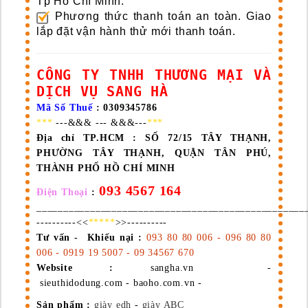
Tp Hồ Chí Minh.
Phương thức thanh toán an toàn. Giao
lắp đặt vận hành thử mới thanh toán.
CÔNG TY TNHH THƯƠNG MẠI VÀ
DỊCH VỤ SANG HÀ
Mã Số Thuế
: 0309345786
***
---&&& --- &&&---
***
Địa chỉ TP.HCM :
SỐ 72/15 TÂY THẠNH,
PHƯỜNG TÂY THẠNH, QUẬN TÂN PHÚ,
THÀNH PHỐ HỒ CHÍ MINH
093 4567 164
Điện Thoại
:
__________________________________________________
----------<<
*****
>>----------
Tư vấn - Khiếu nại :
093 80 80 006 - 096 80 80
006 - 0919 19 5007 - 09 34567 670
Website :
sangha.vn -
sieuthidodung.com - baoho.com.vn -
Sản phẩm :
giày edh
-
giày ABC