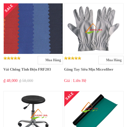
SALE
Mua Hàng
Mua Hàng
Vải Chống Tĩnh Điện FRF203
Găng Tay Siêu Mịn Microfiber
₫ 48,000
₫ 58,000
Giá : Liên Hệ
SALE