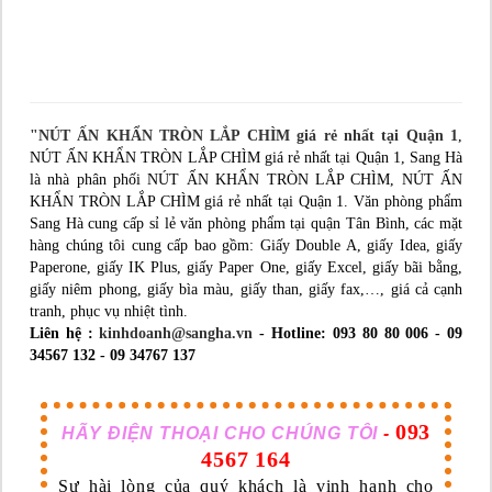
"NÚT ẤN KHẨN TRÒN LẮP CHÌM giá rẻ nhất tại Quận 1
,
NÚT ẤN KHẨN TRÒN LẮP CHÌM giá rẻ nhất tại Quận 1, Sang Hà
là nhà phân phối NÚT ẤN KHẨN TRÒN LẮP CHÌM, NÚT ẤN
KHẨN TRÒN LẮP CHÌM giá rẻ nhất tại Quận 1. Văn phòng phẩm
Sang Hà cung cấp sỉ lẻ văn phòng phẩm tại quận Tân Bình, các mặt
hàng chúng tôi cung cấp bao gồm: Giấy Double A, giấy Idea, giấy
Paperone, giấy IK Plus, giấy Paper One, giấy Excel, giấy bãi bằng,
giấy niêm phong, giấy bìa màu, giấy than, giấy fax,…, giá cả cạnh
tranh, phục vụ nhiệt tình.
Liên hệ :
kinhdoanh@sangha.vn
- Hotline: 093 80 80 006 - 09
34567 132 - 09 34767 137
093
HÃY ĐIỆN THOẠI CHO CHÚNG TÔI
-
4567 164
Sự hài lòng của quý khách là vinh hạnh cho