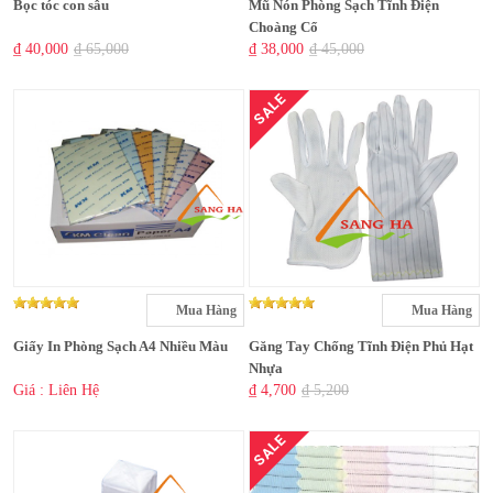
Bọc tóc con sâu
Mũ Nón Phòng Sạch Tĩnh Điện
Choàng Cổ
₫ 40,000
₫ 65,000
₫ 38,000
₫ 45,000
SALE
Mua Hàng
Mua Hàng
Giấy In Phòng Sạch A4 Nhiều Màu
Găng Tay Chống Tĩnh Điện Phủ Hạt
Nhựa
Giá : Liên Hệ
₫ 4,700
₫ 5,200
SALE