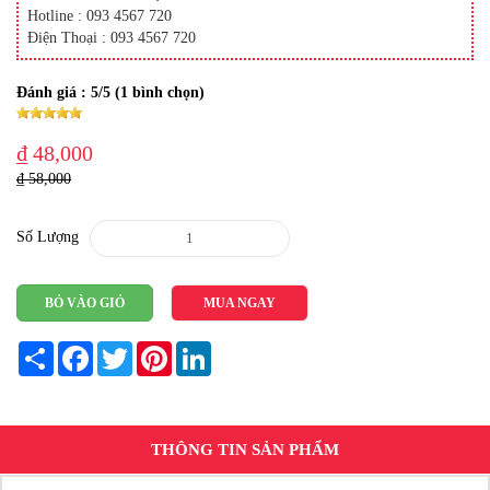
Hotline : 093 4567 720
Điện Thoại : 093 4567 720
Đánh giá :
5
/5 (
1
bình chọn)
₫ 48,000
₫ 58,000
Số Lượng
BỎ VÀO GIỎ
MUA NGAY
Share
Facebook
Twitter
Pinterest
LinkedIn
THÔNG TIN SẢN PHẨM