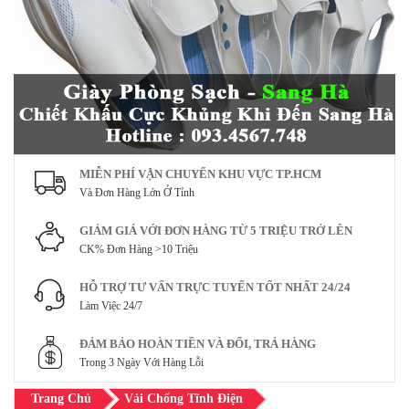
MIỄN PHÍ VẬN CHUYỂN KHU VỰC TP.HCM
Và Đơn Hàng Lớn Ở Tỉnh
GIẢM GIÁ VỚI ĐƠN HÀNG TỪ 5 TRIỆU TRỞ LÊN
CK% Đơn Hàng >10 Triệu
HỖ TRỢ TƯ VẤN TRỰC TUYẾN TỐT NHẤT 24/24
Làm Việc 24/7
ĐẢM BẢO HOÀN TIỀN VÀ ĐỔI, TRẢ HÀNG
Trong 3 Ngày Với Hàng Lỗi
Trang Chủ
Vải Chống Tĩnh Điện