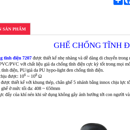
N SẢN PHẨM
GHẾ CHỐNG TĨNH ĐI
g tĩnh điện 7207
được thiết kế nhẹ nhàng và dễ dàng di chuyển trong n
VC/PVC với chất liệu giả da chống tĩnh điện cực kỳ tốt trong mọi mô
tĩnh điện, PU/giả da PU hypo-light đen chống tĩnh điện.
6
8
chịu được: 10
~ 10
Ω
được thiết kế với khung thép, chân ghế 5 nhánh bằng innox chịu lực tố
o ghế ở mức tối đa: 408 ~ 650mm
ực đẩy của khí nén khi sử dụng không gây ảnh hưởng tới con người và