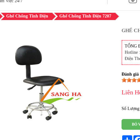
àm Việc 24/7
Ghế Chống Tĩnh Điện
Ghế Chống Tĩnh Điện 7207
GHẾ CH
TỔNG 
Hotline 
Điện Th
Đánh giá
Liên H
Số Lượng
BỎ 
Sha