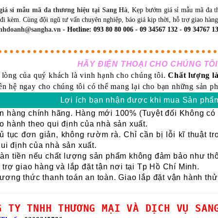
iá sỉ mẫu mã đa thương hiệu tại Sang Hà
, Kẹp bướm giá sỉ mẫu mã đa th
đi kèm. Cùng đội ngũ tư vấn chuyên nghiệp, báo giá kịp thời, hỗ trợ giao hàng
nhdoanh@sangha.vn
- Hotline: 093 80 80 006 - 09 34567 132 - 09 34767 13
HÃY ĐIỆN THOẠI CHO CHÚNG TÔI
 lòng của quý khách là vinh hạnh cho chúng tôi.
Chất lượng là
ên hệ ngay cho chúng tôi có thể mang lại cho bạn những sản ph
Lợi ích bạn nhận được khi mua Sản phẩm
 hàng chính hãng. Hàng mới 100% (Tuyệt đối Không có h
 hành theo qui định của nhà sản xuất.
 tục đơn giản, không rườm rà. Chỉ cần bị lỗi kĩ thuật t
qui định của nhà sản xuất.
n tiền nếu chất lượng sản phẩm không đảm bảo như thôn
trợ giao hàng và lắp đặt tận nơi tại Tp Hồ Chí Minh.
ơng thức thanh toán an toàn. Giao lắp đặt vận hành thử
G TY TNHH THƯƠNG MẠI VÀ DỊCH VỤ SAN