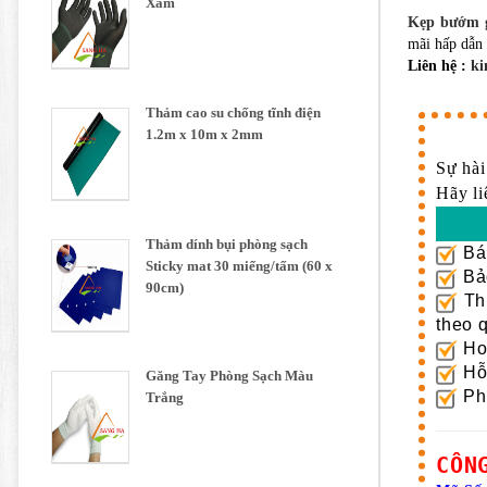
Xám
Kẹp bướm g
mãi hấp dẫn 
Liên hệ :
ki
Thảm cao su chống tĩnh điện
1.2m x 10m x 2mm
Sự hài
Hãy li
Thảm dính bụi phòng sạch
Bán
Sticky mat 30 miếng/tấm (60 x
Bảo
90cm)
Thủ
theo 
Hoà
Hỗ 
Găng Tay Phòng Sạch Màu
Phư
Trắng
CÔN