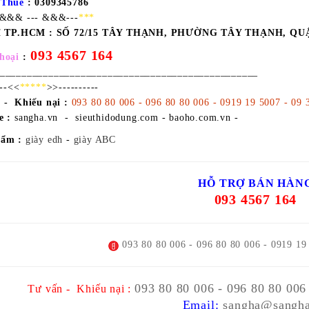
 Thuế
: 0309345786
-&&& --- &&&---
***
ỉ TP.HCM :
SỐ 72/15 TÂY THẠNH, PHƯỜNG TÂY THẠNH, QU
093 4567 164
hoại
:
________________________________________________
---<<
*****
>>----------
 - Khiếu nại :
093 80 80 006 - 096 80 80 006 - 0919 19 5007 - 09 
e :
sangha.vn - sieuthidodung.com - baoho.com.vn -
hẩm :
giày edh
-
giày ABC
HỖ TRỢ BÁN HÀN
093 4567 164
093 80 80 006 - 096 80 80 006 - 0919 19
093 80 80 006 - 096 80 80 006
Tư vấn - Khiếu nại :
Email:
sangha@sangha