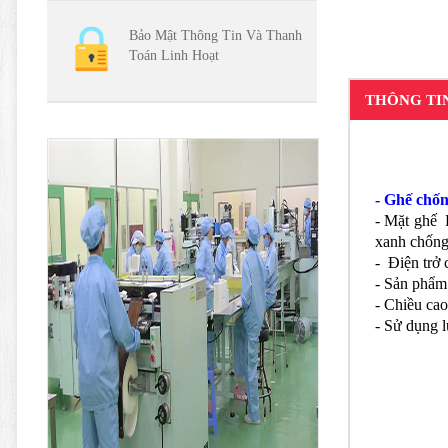
Bảo Mật Thông Tin Và Thanh
Toán Linh Hoạt
THÔNG TI
- Ghế chốn
- Mặt ghế P
xanh chống 
- Điện trở 
- Sản phẩm 
- Chiều ca
- Sử dụng l