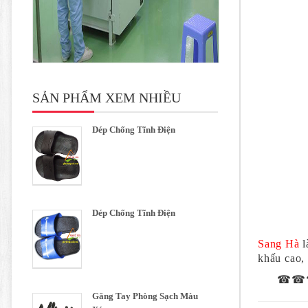
SẢN PHẨM XEM NHIỀU
Dép Chống Tĩnh Điện
Dép Chống Tĩnh Điện
Sang Hà
l
khấu cao,
☎☎☎☎H
Găng Tay Phòng Sạch Màu