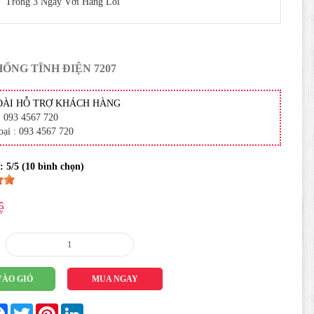
Trong 3 Ngày Với Hàng Lỗi
ỐNG TĨNH ĐIỆN 7207
ĐÀI HỖ TRỢ KHÁCH HÀNG
: 093 4567 720
oại : 093 4567 720
 :
5
/5 (
10
bình chọn)
ệ
VÀO GIỎ
MUA NGAY
re
Facebook
Twitter
Pinterest
LinkedIn