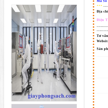
Mã Số
***
--
Địa ch
Điện T
______
-------
Tư vấn
Websit
Sản p