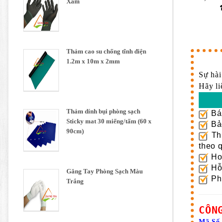
Xám
Thảm cao su chống tĩnh điện
1.2m x 10m x 2mm
Sự hài
Hãy li
Thảm dính bụi phòng sạch
Bán
Sticky mat 30 miếng/tấm (60 x
Bảo
90cm)
Thủ
theo 
Hoà
Hỗ 
Găng Tay Phòng Sạch Màu
Phư
Trắng
CÔN
Mã Số