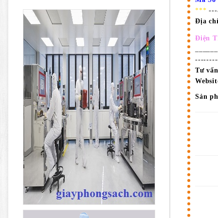
***
--
Địa ch
Điện T
______
-------
Tư vấn
Websit
Sản p