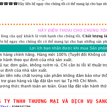
☎☎☎☎Hãy liên hệ ngay cho chúng tôi có thể mang lại cho bạn 
HÃY ĐIỆN THOẠI CHO CHÚNG TÔI
 lòng của quý khách là vinh hạnh cho chúng tôi.
Chất lượng là
ên hệ ngay cho chúng tôi có thể mang lại cho bạn những sản ph
Lợi ích bạn nhận được khi mua Sản phẩm
 hàng chính hãng. Hàng mới 100% (Tuyệt đối Không có h
 hành theo qui định của nhà sản xuất.
 tục đơn giản, không rườm rà. Chỉ cần bị lỗi kĩ thuật t
qui định của nhà sản xuất.
n tiền nếu chất lượng sản phẩm không đảm bảo như thôn
trợ giao hàng và lắp đặt tận nơi tại Tp Hồ Chí Minh.
ơng thức thanh toán an toàn. Giao lắp đặt vận hành thử
G TY TNHH THƯƠNG MẠI VÀ DỊCH VỤ SAN
 Thuế
: 0309345786