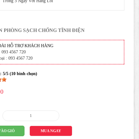
Trong 3 Ngày Với Hàng Lỗi
N PHÒNG SẠCH CHỐNG TĨNH ĐIỆN
ĐÀI HỖ TRỢ KHÁCH HÀNG
: 093 4567 720
oại : 093 4567 720
 :
5
/5 (
10
bình chọn)
00
VÀO GIỎ
MUA NGAY