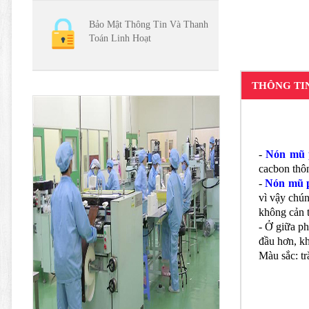
Bảo Mật Thông Tin Và Thanh
Toán Linh Hoạt
THÔNG TI
-
Nón mũ p
cacbon thôn
-
Nón mũ p
vì vậy chún
không cản t
- Ở giữa ph
đầu hơn, kh
Màu sắc: tr