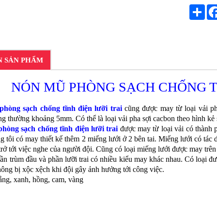
Sha
N SẢN PHẨM
NÓN MŨ PHÒNG SẠCH CHỐNG TĨ
hòng sạch chống tĩnh điện lưỡi trai
cũng được may từ loại vải ph
g thường khoảng 5mm. Có thể là loại vải pha sợi cacbon theo hình kẻ sọ
hòng sạch chống tĩnh điện lưỡi trai
được may từ loại vải có thành p
g tôi có may thiết kế thêm 2 miếng lưới ở 2 bên tai. Miếng lưới có tá
rở tới việc nghe của người đội. Cũng có loại miếng lưới được may trên
ần trùm đầu và phần lưỡi trai có nhiều kiểu may khác nhau. Có loại đ
ông bị xộc xệch khi đội gây ảnh hưởng tới công việc.
ắng, xanh, hồng, cam, vàng