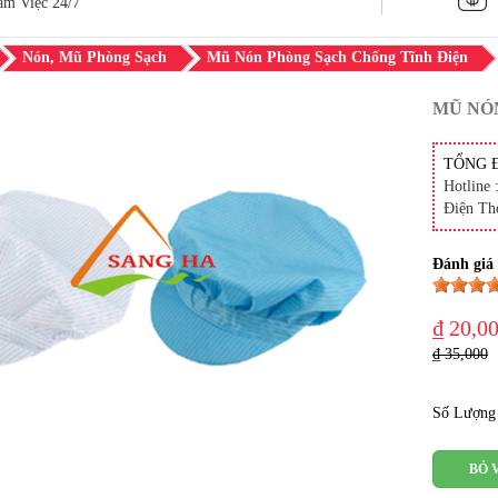
àm Việc 24/7
Nón, Mũ Phòng Sạch
Mũ Nón Phòng Sạch Chống Tĩnh Điện
MŨ NÓ
TỔNG 
Hotline 
Điện Th
Đánh giá
₫ 20,0
₫ 35,000
Số Lượng
BỎ 