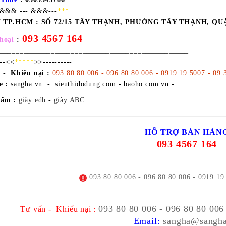
-&&& --- &&&---
***
ỉ TP.HCM :
SỐ 72/15 TÂY THẠNH, PHƯỜNG TÂY THẠNH, QU
093 4567 164
hoại
:
________________________________________________
---<<
*****
>>----------
 - Khiếu nại :
093 80 80 006 - 096 80 80 006 - 0919 19 5007 - 09 
e :
sangha.vn - sieuthidodung.com - baoho.com.vn -
hẩm :
giày edh
-
giày ABC
HỖ TRỢ BÁN HÀN
093 4567 164
093 80 80 006 - 096 80 80 006 - 0919 19
093 80 80 006 - 096 80 80 006
Tư vấn - Khiếu nại :
Email:
sangha@sangha