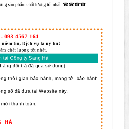
những sản phẩm chất lượng tốt nhất. ☎☎☎☎
093 4567 164
-
 niềm tin, Dịch vụ là uy tín!
ẩm chất lượng tốt nhất.
 tại Công ty Sang Hà
àng đổi trả đã qua sử dụng).
rong thời gian bảo hành, mang tới bảo hành
g số đã đưa tại Website này.
 mới thanh toán.
G HÀ