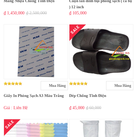
Màng Nhựa Chống Tĩnh Điện
Cuộn lăn dính bụi phòng sạch ( cả bộ
) 12 inch
₫ 1,450,000
₫ 2,500,000
₫ 105,000
SALE
Mua Hàng
Mua Hàng
Giấy In Phòng Sạch A3 Màu Trắng
Dép Chống Tĩnh Điện
Giá : Liên Hệ
₫ 45,000
₫ 60,000
SALE