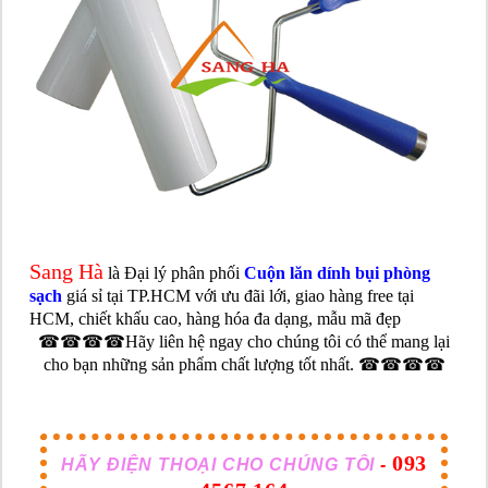
Sang Hà
là Đại lý phân phối
Cuộn lăn dính bụi phòng
sạch
giá sỉ tại TP.HCM với ưu đãi lới, giao hàng free tại
HCM, chiết khấu cao, hàng hóa đa dạng, mẫu mã đẹp
☎☎☎☎Hãy liên hệ ngay cho chúng tôi có thể mang lại
cho bạn những sản phẩm chất lượng tốt nhất. ☎☎☎☎
093
HÃY ĐIỆN THOẠI CHO CHÚNG TÔI
-