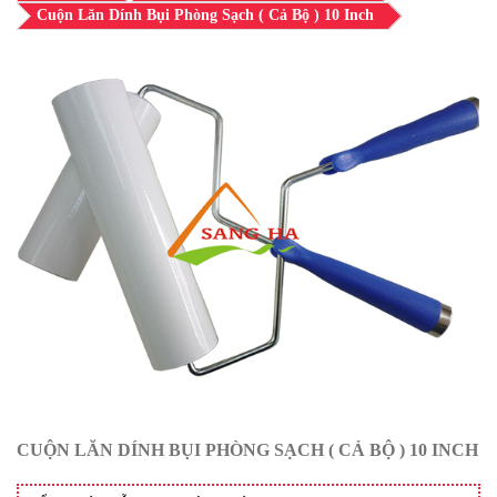
Cuộn Lăn Dính Bụi Phòng Sạch ( Cả Bộ ) 10 Inch
CUỘN LĂN DÍNH BỤI PHÒNG SẠCH ( CẢ BỘ ) 10 INCH