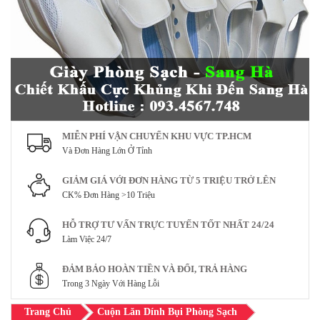
MIỄN PHÍ VẬN CHUYỂN KHU VỰC TP.HCM
Và Đơn Hàng Lớn Ở Tỉnh
GIẢM GIÁ VỚI ĐƠN HÀNG TỪ 5 TRIỆU TRỞ LÊN
CK% Đơn Hàng >10 Triệu
HỖ TRỢ TƯ VẤN TRỰC TUYẾN TỐT NHẤT 24/24
Làm Việc 24/7
ĐẢM BẢO HOÀN TIỀN VÀ ĐỔI, TRẢ HÀNG
Trong 3 Ngày Với Hàng Lỗi
Trang Chủ
Cuộn Lăn Dính Bụi Phòng Sạch