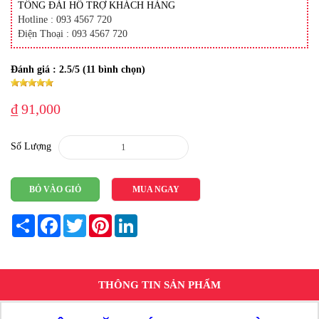
TỔNG ĐÀI HỖ TRỢ KHÁCH HÀNG
Hotline : 093 4567 720
Điện Thoại : 093 4567 720
Đánh giá :
2.5
/5 (
11
bình chọn)
₫ 91,000
Số Lượng
BỎ VÀO GIỎ
MUA NGAY
Share
Facebook
Twitter
Pinterest
LinkedIn
THÔNG TIN SẢN PHẨM