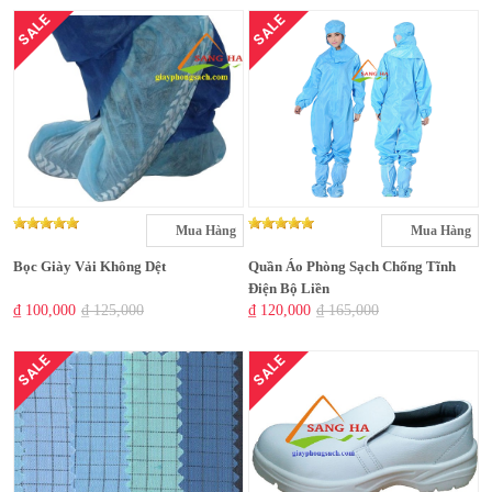
SALE
SALE
Mua Hàng
Mua Hàng
Bọc Giày Vải Không Dệt
Quần Áo Phòng Sạch Chống Tĩnh
Điện Bộ Liền
₫ 100,000
₫ 125,000
₫ 120,000
₫ 165,000
SALE
SALE