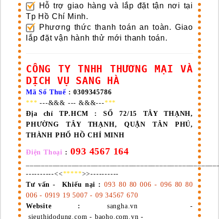
Hỗ trợ giao hàng và lắp đặt tận nơi tại
Tp Hồ Chí Minh.
Phương thức thanh toán an toàn. Giao
lắp đặt vận hành thử mới thanh toán.
CÔNG TY TNHH THƯƠNG MẠI VÀ
DỊCH VỤ SANG HÀ
Mã Số Thuế
: 0309345786
***
---&&& --- &&&---
***
Địa chỉ TP.HCM :
SỐ 72/15 TÂY THẠNH,
PHƯỜNG TÂY THẠNH, QUẬN TÂN PHÚ,
THÀNH PHỐ HỒ CHÍ MINH
093 4567 164
Điện Thoại
:
__________________________________________________
----------<<
*****
>>----------
Tư vấn - Khiếu nại :
093 80 80 006 - 096 80 80
006 - 0919 19 5007 - 09 34567 670
Website :
sangha.vn -
sieuthidodung.com - baoho.com.vn -