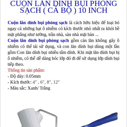
CUỘN LĂN DÍNH BỤI PHÒNG
SẠCH ( CẢ BỘ ) 10 INCH
Cuộn lăn dính bụi phòng sạch
là cách hữu hiệu để loại bỏ
ngay cả những hạt ô nhiễm có kích thước nhỏ nhất ra khỏi bề
mặt phẳng như tường, trần nhà, sàn nhà mặt bàn ...
Cuộn lăn dính bụi phòng sạch
gồm cán lăn không gây ô
nhiễm có thể tái sử dụng, và con lăn dính bụi dùng một lần
gồm Con lăn dính bụi nhiều tấm dính. Khi mặt lăn dính bụi bị
ô nhiễm, có thể dễ dàng bóc lớp đó đi để sử dụng lớp dính bụi
tiếp theo.
Thông tin sản phẩm:
- Độ dày: 0.05mm
- Kích thước:
4″ , 6″, 8″, 12″
- Màu sắc: Xanh/ Trắng